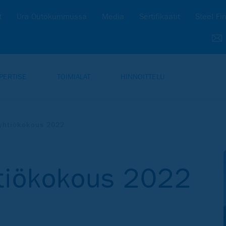
t
Ura Outokummussa
Media
Sertifikaatit
Steel Fi
PERTISE
TOIMIALAT
HINNOITTELU
 yhtiökokous 2022
htiökokous 2022