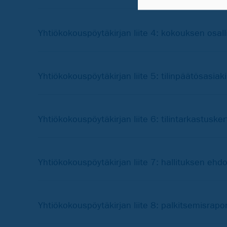
Yhtiökokouspöytäkirjan liite 4: kokouksen osall
Yhtiökokouspöytäkirjan liite 5: tilinpäätösasiaki
Yhtiökokouspöytäkirjan liite 6: tilintarkastusk
Yhtiökokouspöytäkirjan liite 7: hallituksen ehd
Yhtiökokouspöytäkirjan liite 8: palkitsemisrapor