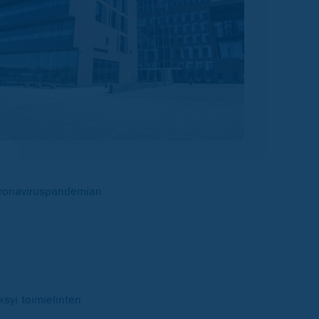
koronaviruspandemian
syi toimielinten