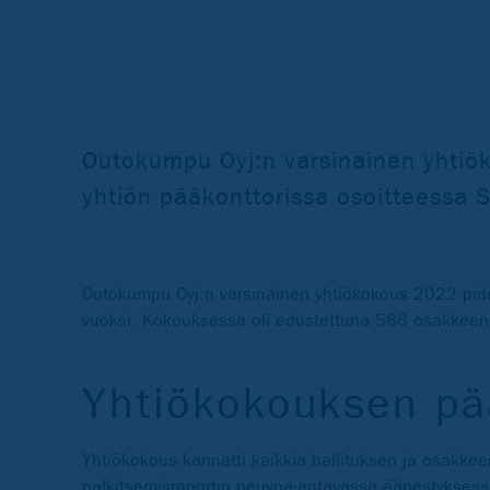
Outokumpu Oyj:n varsinainen yhtiö
yhtiön pääkonttorissa osoitteessa S
Outokumpu Oyj:n varsinainen yhtiökokous 2022 pidet
vuoksi. Kokouksessa oli edustettuna 586 osakkeeno
Yhtiökokouksen pä
Yhtiökokous kannatti kaikkia hallituksen ja osakke
palkitsemisraportin neuvoa-antavassa äänestyksess