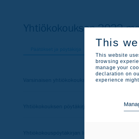
Yhtiökokouksen 2022 mat
This we
Päätökset ja pöytäkirja
Kutsu
Ehdotu
This website uses
browsing experien
manage your cook
declaration on ou
Varsinaisen yhtiökokouksen 2022 päätökset
experience might 
Manag
Yhtiökokouksen pöytäkirja
Yhtiökokouspöytäkirjan liite 3: yhtiökokouskut