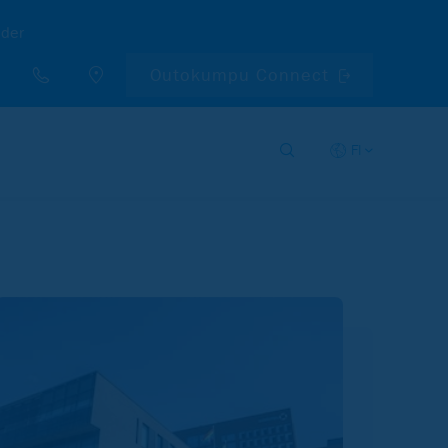
nder
Outokumpu Connect
FI