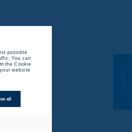
t ja esitykset
est possible
affic. You can
om the Cookie
 your website
CONTACT
ow all