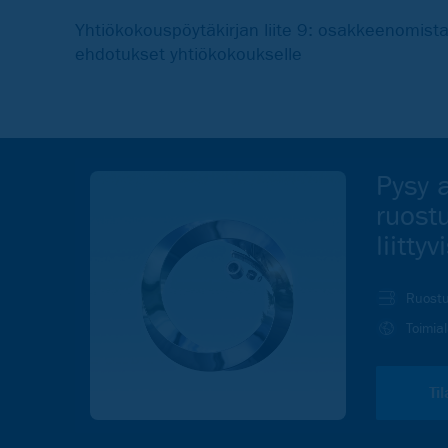
Yhtiökokouspöytäkirjan liite 9: osakkeenomist
ehdotukset yhtiökokoukselle
Pysy a
ruost
liitty
Ruostu
Toimia
Ti