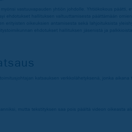
 myönsi vastuuvapauden yhtiön johdolle. Yhtiökokous päätti, 
syi ehdotukset hallituksen valtuuttamisesta päättämään omie
 erityisten oikeuksien antamisesta sekä lahjoituksista yleishyö
ystoimikunnan ehdotukset hallituksen jäsenistä ja palkkioista
atsaus
imitusjohtajan katsauksen verkkolähetyksenä, jonka aikana to
lanniksi, mutta tekstityksen saa pois päältä videon oikeasta a