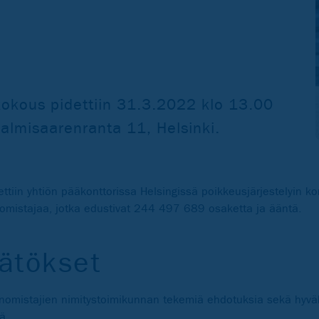
kokous pidettiin 31.3.2022 klo 13.00
almisaarenranta 11, Helsinki.
tiin yhtiön pääkonttorissa Helsingissä poikkeusjärjestelyin 
mistajaa, jotka edustivat 244 497 689 osaketta ja ääntä.
ätökset
enomistajien nimitystoimikunnan tekemiä ehdotuksia sekä hyväk
ä.