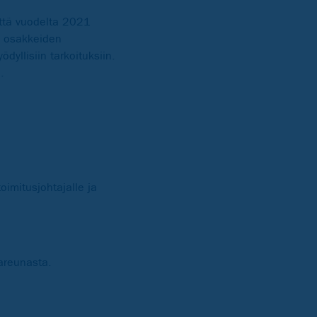
että vuodelta 2021
n osakkeiden
dyllisiin tarkoituksiin.
.
imitusjohtajalle ja
lareunasta.