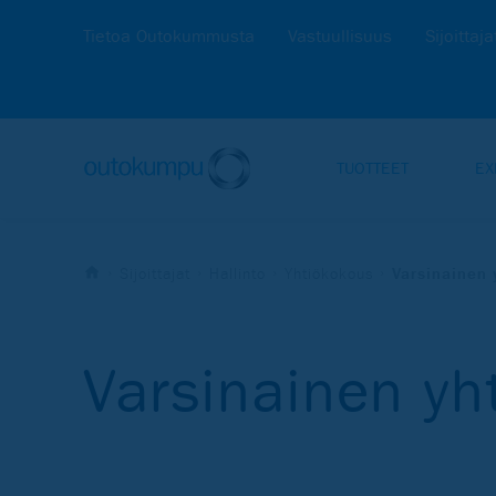
Tietoa Outokummusta
Vastuullisuus
Sijoittaja
TUOTTEET
EX
Sijoittajat
Hallinto
Yhtiökokous
Varsinainen
Varsinainen y