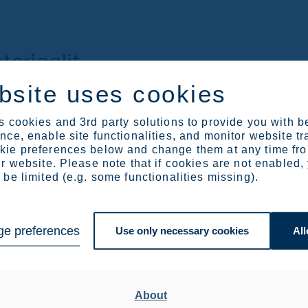
eriaalit
bsite uses cookies
kset
Kysymykset
Äänestysmateriaalit
Raporti
 cookies and 3rd party solutions to provide you with b
ce, enable site functionalities, and monitor website tr
ie preferences below and change them at any time fr
r website. Please note that if cookies are not enabled,
Download
be limited (e.g. some functionalities missing).
e preferences
Use only necessary cookies
All
Download
Download
su
About