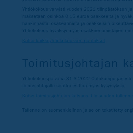
Yhtiökokous vahvisti vuoden 2021 tilinpäätöksen ja
maksetaan osinkoa 0,15 euroa osakkeelta ja hyväk
hankinnasta, osakeannista ja osakkeisiin oikeuttavien
Yhtiökokous hyväksyi myös osakkeenomistajien nimit
Katso kaikki yhtiökokouksen päätökset
Toimitusjohtajan k
Yhtiökokouspäivänä 31.3.2022 Outokumpu järjesti to
talousjohtajalle saattoi esittää myös kysymyksiä.
Katso toimitusjohtajan katsaus -tilaisuuden tallenne
Tallenne on suomenkielinen ja se on tekstitetty eng