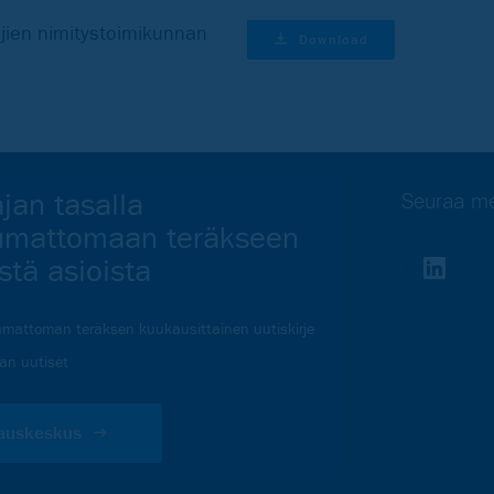
ajien nimitystoimikunnan
Download
jan tasalla
Seuraa me
umattomaan teräkseen
vistä asioista
mattoman teräksen kuukausittainen uutiskirje
lan uutiset
lauskeskus