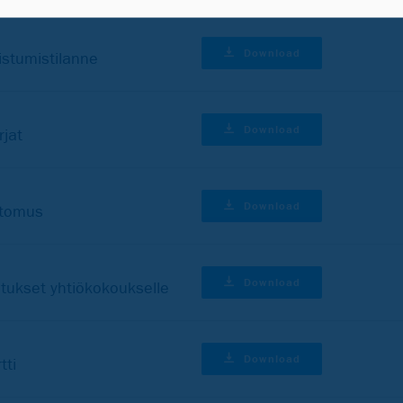
Download
istumistilanne
Download
rjat
Download
ertomus
Download
otukset yhtiökokoukselle
Download
tti