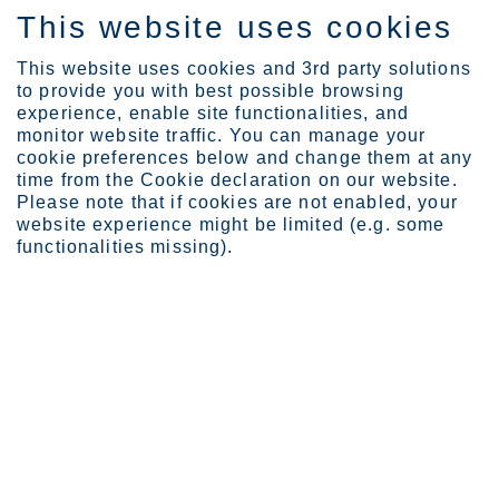
This website uses cookies
FI
This website uses cookies and 3rd party solutions
to provide you with best possible browsing
experience, enable site functionalities, and
monitor website traffic. You can manage your
cookie preferences below and change them at any
Vastuullisuus
time from the Cookie declaration on our website.
Please note that if cookies are not enabled, your
website experience might be limited (e.g. some
Vastuullisuus
functionalities missing).
Ruostumatonta terästä tarvitaan rakentamaan
maailmaa, joka kestää ikuisesti. Olemme matkalla
kohti teollisuuden uutta aikakautta kestävän
ruostumattoman teräksemme avulla.
Outokummun hiilijalanjälki on alan alhaisin ja
käytämme kierrätettyjä raaka-aineita. Innovaatioiden