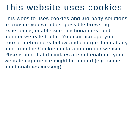
This website uses cookies
FI
This website uses cookies and 3rd party solutions
to provide you with best possible browsing
experience, enable site functionalities, and
monitor website traffic. You can manage your
cookie preferences below and change them at any
Sijoittajat
Hallinto
Yhtiökokous
time from the Cookie declaration on our website.
Varsinainen yhtiökokous ...
Please note that if cookies are not enabled, your
website experience might be limited (e.g. some
Varsinainen yhtiökokous
functionalities missing).
2017
Outokumpu Oyj:n varsinainen yhtiökokous 2017
pidettiin tänään 21.3.2017 Helsingissä.
Yhtiökokous vahvisti vuoden 2016 tilinpäätöksen
ja myönsi vastuuvapauden yhtiön johdolle.
Yhtiökokous päätti, että vuodelta 2016 jaetaan