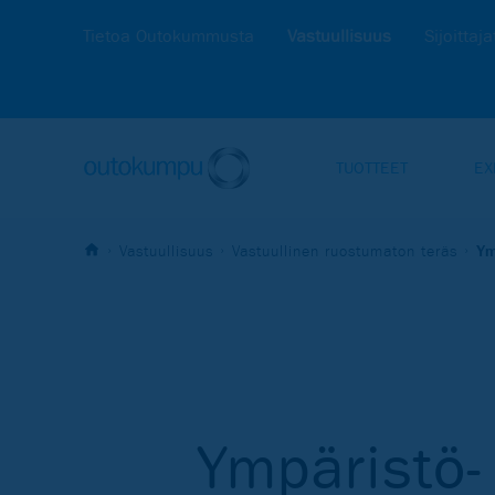
Tietoa Outokummusta
Vastuullisuus
Sijoittaja
TUOTTEET
EX
Vastuullisuus
Vastuullinen ruostumaton teräs
Ym
Ympäristö-