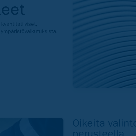
teet
vantitatiiviset,
ympäristövaikutuksista.
Oikeita valin
perusteella