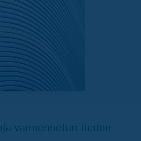
toja varmennetun tiedon