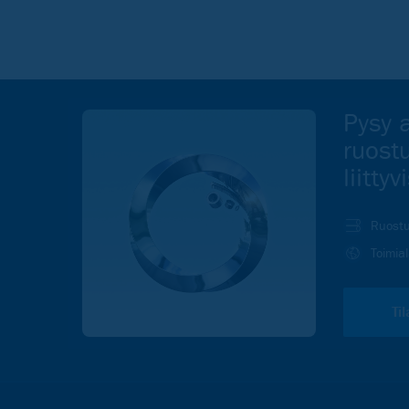
Pysy a
ruost
liitty
Ruostu
Toimia
Ti