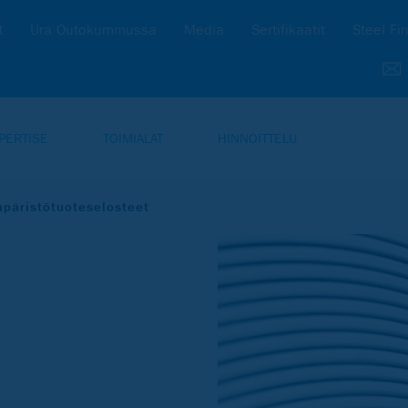
t
Ura Outokummussa
Media
Sertifikaatit
Steel Fi
PERTISE
TOIMIALAT
HINNOITTELU
päristötuoteselosteet