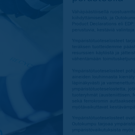
Vähäpäästöisellä ruostuamttom
kiihdyttämisestä, ja Outoku
Product Declarations eli EDP
perustuvia, kestäviä valintoja
Ympäristötuoteselosteet tarj
teräksen tuotteidemme päästöv
resurssien käytöstä ja jättei
vähentämään toimitusketjuns
Ympäristötuoteselosteet pohja
aineiden louhinnasta kierräty
läpinäkyvästi ja varmenettui
ympäristötuoteselostetta, jo
tuoteryhmät (austeniittisen, f
sekä ferrokromin auttaakseen
myötävaikuttavat kestävämpä
Ympäristötuoteselosteet ovat
Outokumpu tarjoaa ympäristöt
ympäristövaikutuksista myös t