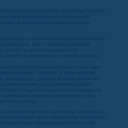
alla teräksellä on kriittinen rooli vihreän siirtymän
mmun ympäristötuoteselosteet (Environmental
:t) auttavat asiakkaitamme tekemään tietoon
.
oavat ulkoisesti varmennetut tiedot ruostumattoman
aikutuksista, kuten hiilidioksidipäästöistä,
stä, ja siten ne auttavat asiakkaitamme
a päästöjä ja saavuttamaan ilmastotavoitteensa.
utuvat kattaviin elinkaarianalyyseihin aina raaka-
kseen elinkaaren päätteeksi ja tarjoavat tiedot
na. Outokumpu on julkaissut kaikkiaan seitsemän
tka kattavat kolmen ruostumattoman teräslajin
erriittisen ja duplexin kuuma- ja kylmävalssattuna)
 asiakkaitaan valitsemaan materiaaleja, jotka
än tulevaisuuteen.
 ladattavissa englanniksi tämän sivun alalaidassa.
uoteselosteiden lisäksi laajasti tietoa tuotteidensa
uotekohtaisten hiilijalanjälkilaskelmien avulla.