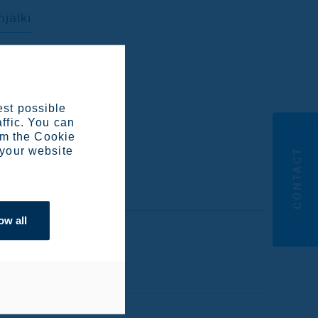
njälki
est possible
affic. You can
om the Cookie
 your website
CONTACT
ow all