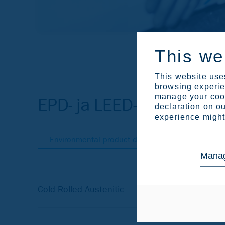
This we
This website uses
browsing experien
manage your cook
EPD- ja LEED-dokumentit 
declaration on ou
experience might 
Environmental product declarations
LEED f
Manag
Cold Rolled Austenitic