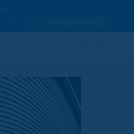
nder
Outokumpu Connect
FI