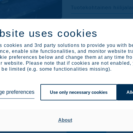
Tuotekohtainen hiilijala
bsite uses cookies
 cookies and 3rd party solutions to provide you with b
ce, enable site functionalities, and monitor website tr
ie preferences below and change them at any time fr
(englanniksi)
r website. Please note that if cookies are not enabled,
be limited (e.g. some functionalities missing).
act sheets
Verifications
e preferences
Use only necessary cookies
All
Download
About