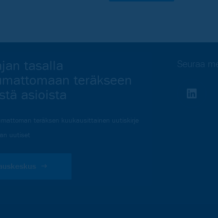
jan tasalla
Seuraa me
umattomaan teräkseen
vistä asioista
mattoman teräksen kuukausittainen uutiskirje
lan uutiset
lauskeskus