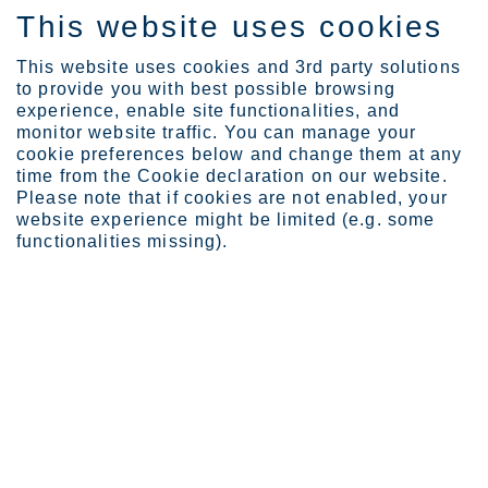
This website uses cookies
FI
This website uses cookies and 3rd party solutions
to provide you with best possible browsing
experience, enable site functionalities, and
monitor website traffic. You can manage your
cookie preferences below and change them at any
Sijoittajat
Raportit ja esitykset
time from the Cookie declaration on our website.
2013
Please note that if cookies are not enabled, your
website experience might be limited (e.g. some
Raportit ja esitykset 2013
functionalities missing).
Täältä löytyvät kaikki vuodelta 2013 julkaistut raportit ja
tulosesitykset.
2013
Vuosikertomus 2013
Vuosikertomus
, joka sisältää
myös
selvityksen hallinto- ja