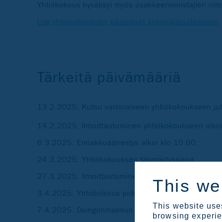
Yhtiökokous hyväksyi myös osakkeenomistajien nimit
Lue yhtiökokouksen päätökset kokonaisuudessaan
Tärkeitä päivämääriä
13.2.2025: Kutsu varsinaiseen yhtiökokoukseen julk
14.2.2025: Ilmoittautuminen yhtiökokoukseen alkoi
6.3.2025: Ennakkoäänestys alkoi klo 10.00.
24.3.2025: Yhtiökokouksen täsmäytyspäivä.
27.3.2025: Ilmoittautuminen ja ennakkoäänestys pä
This we
3.4.2025: Yhtiökokous pidettiin klo 13.00.
This website uses
7.4.2025: Osingonmaksun ensimmäisen erän täsmä
browsing experien