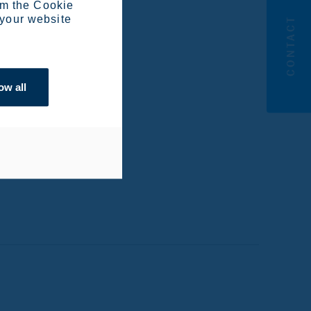
om the Cookie
 your website
CONTACT
ow all