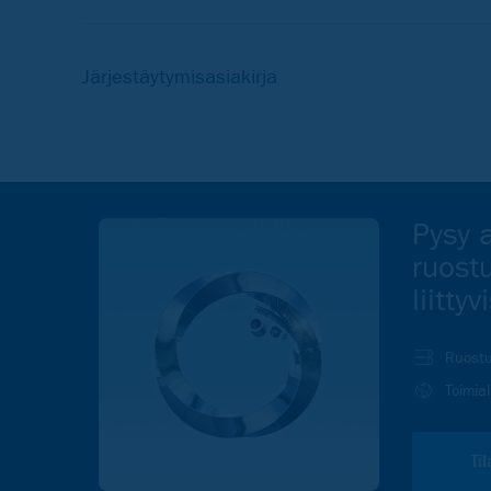
Järjestäytymisasiakirja
Pysy a
ruost
liitty
Ruostu
Toimia
Ti