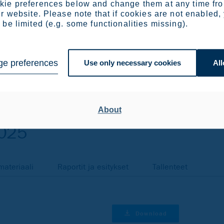
ie preferences below and change them at any time fr
supäivä.
r website. Please note that if cookies are not enabled,
päivä.
be limited (e.g. some functionalities missing).
vä.
e preferences
Use only necessary cookies
All
About
2025
ateriaali
Raportit ja esitykset
Tallenteet
Download