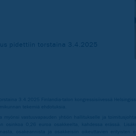
s pidettiin torstaina 3.4.2025
orstaina 3.4.2025 Finlandia-talon kongressisiivessä Helsingis
oimikunnan tekemiä ehdotuksia.
 myönsi vastuuvapauden yhtiön hallitukselle ja toimitusjohtaj
n osinkoa 0,26 euroa osakkeelta, kahdessa erässä. Lisäksi
sta, osakeannista ja osakkeisiin oikeuttavien erityisten o