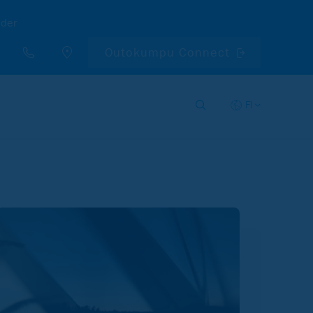
nder
Outokumpu Connect
FI