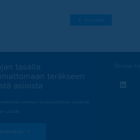
Download
jan tasalla
Seuraa me
umattomaan teräkseen
vistä asioista
mattoman teräksen kuukausittainen uutiskirje
lan uutiset
lauskeskus