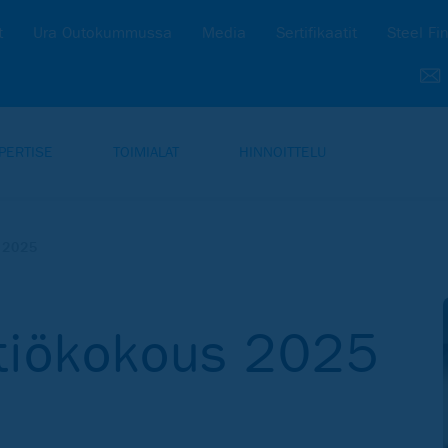
t
Ura Outokummussa
Media
Sertifikaatit
Steel Fi
PERTISE
TOIMIALAT
HINNOITTELU
 2025
htiökokous 2025