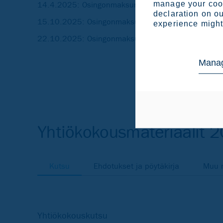
manage your cook
14.4.2025: Osingonmaksun ensimmäisen erän mak
declaration on ou
15.10.2025: Osingonmaksun toisen erän täsmäytys
experience might 
22.10.2025: Osingonmaksun toisen erän maksupäi
Manag
Yhtiökokousmateriaalit 
Kutsu
Ehdotukset ja pöytäkirja
Muu m
Yhtiökokouskutsu