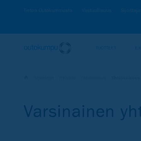
Tietoa Outokummusta
Vastuullisuus
Sijoittaja
TUOTTEET
EX
Sijoittajat
Hallinto
Yhtiökokous
Yhtiökokous
Varsinainen y