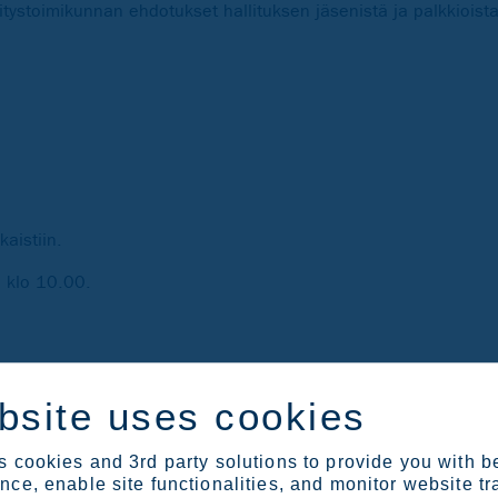
ystoimikunnan ehdotukset hallituksen jäsenistä ja palkkioista
aistiin.
 klo 10.00.
ättyivät klo 16.00.
bsite uses cookies
 cookies and 3rd party solutions to provide you with b
ytyspäivä.
ce, enable site functionalities, and monitor website tr