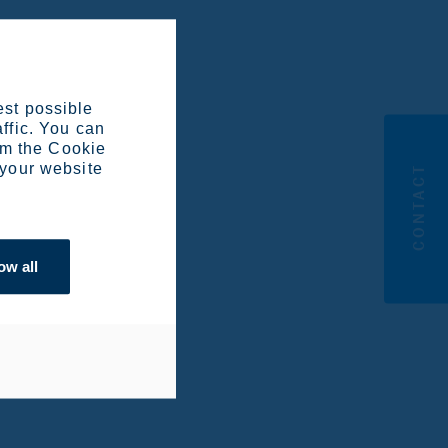
est possible
affic. You can
om the Cookie
 your website
CONTACT
ow all