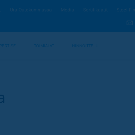
t
Ura Outokummussa
Media
Sertifikaatit
Steel Fi
PERTISE
TOIMIALAT
HINNOITTELU
a