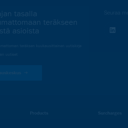
jan tasalla
Seuraa me
umattomaan teräkseen
vistä asioista
mattoman teräksen kuukausittainen uutiskirje
lan uutiset
lauskeskus
Products
Surcharges