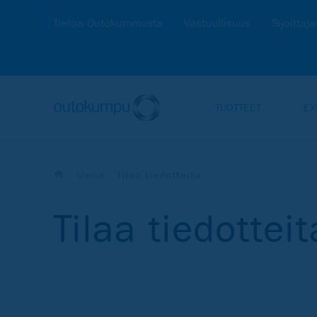
Tietoa Outokummusta
Vastuullisuus
Sijoittaja
TUOTTEET
EX
Media
Tilaa tiedotteita
Tilaa tiedotteit