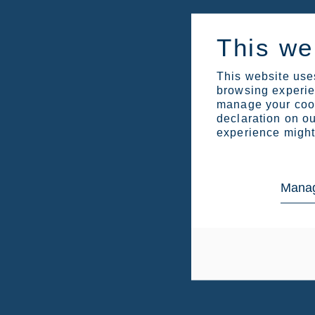
This we
This website uses
browsing experien
manage your cook
declaration on ou
experience might 
Manag