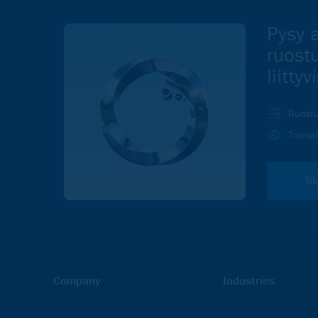
Pysy a
ruost
liitty
Ruostu
Toimia
Ti
Company
Industries