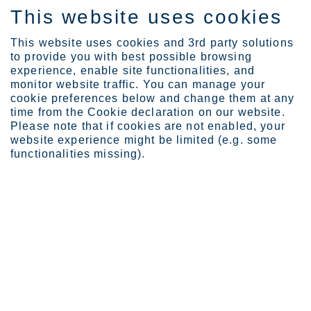
This website uses cookies
FI
This website uses cookies and 3rd party solutions
to provide you with best possible browsing
experience, enable site functionalities, and
monitor website traffic. You can manage your
Media
Outokumpu laajentaa kump...
cookie preferences below and change them at any
Outokumpu laajentaa
time from the Cookie declaration on our website.
Please note that if cookies are not enabled, your
kumppanuuttaan Oulun yliopiston
website experience might be limited (e.g. some
kanssa
functionalities missing).
Outokumpu Oyj
Uutinen
10.6.2026
Outokumpu laajentaa kumppanuuttaan Oulun yliopiston kanssa
Yhteistyö tavoittelee Kemin kaivokselle ja Tornion tehtaille
vuosittain yhteensä sataa harjoittelijaa Oulun yliopistolta –
tavoitteena myös monitieteisyys ja uudet innovaatiot