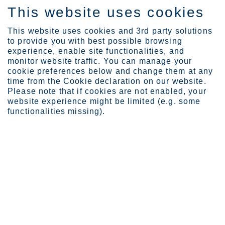
This website uses cookies
FI
This website uses cookies and 3rd party solutions
to provide you with best possible browsing
experience, enable site functionalities, and
monitor website traffic. You can manage your
Media
Outokumpu käynnistää maa...
cookie preferences below and change them at any
Outokumpu käynnistää
time from the Cookie declaration on our website.
Please note that if cookies are not enabled, your
maastotutkimukset Enonkoskella
website experience might be limited (e.g. some
syyskuun alussa
functionalities missing).
Outokumpu Oyj
Uutinen
1.9.2022
Outokumpu käynnistää maastotutkimukset Enonkoskella
syyskuun alussa
Outokumpu kertoi toukokuussa kunnostavansa Enonkosken
Laukunkankaan vanhan kaivosalueen tarvittavassa laajuudessa ja
hakevansa sitä varten ympäristölupaa. Ennen