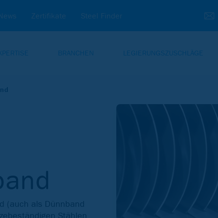
News
Zertifikate
Steel Finder
XPERTISE
BRANCHEN
LEGIERUNGSZUSCHLÄGE
and
band
nd (auch als Dünnband
itzebeständigen Stählen