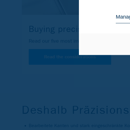
Manag
Buying precision strip?
Read our five most important considerations
Read the considerations
Deshalb Präzision
Bearbeitete Kanten und stark eingeschränkte Ko