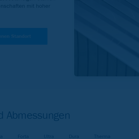
genschaften mit hoher
enen Standort
nd Abmessungen
ra
Forta
Ultra
Dura
Therma