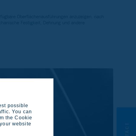
fügbare Oberflächenausführungen anzuzeigen, nach
chanische Festigkeit, Dehnung und andere
est possible
affic. You can
om the Cookie
 your website
CONTACT