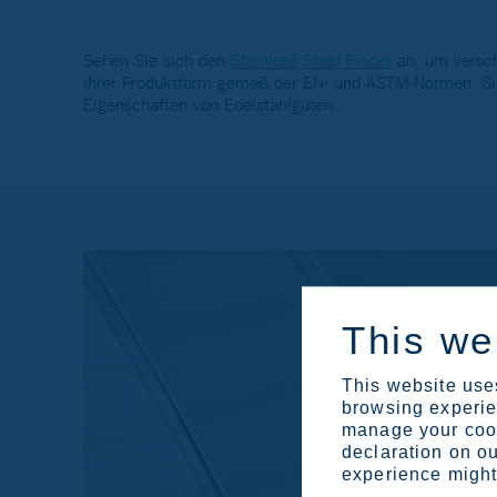
Sehen Sie sich den
Stainless Steel Finder
an, um versch
ihrer Produktform gemäß der EN- und ASTM-Normen. Sie
Eigenschaften von Edelstahlgüten.
This we
This website uses
browsing experien
manage your cook
declaration on ou
experience might 