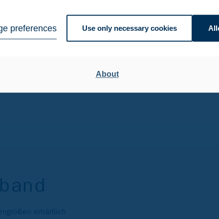
e preferences
Use only necessary cookies
All
 when purchasing precision strip.
About
sband
rngrößen erhältlich