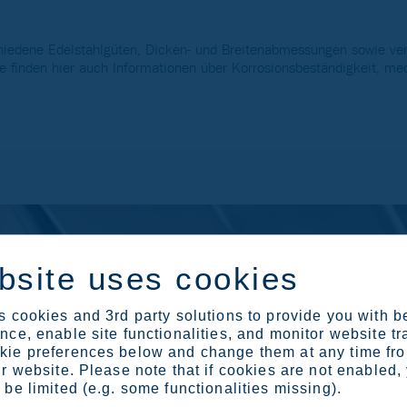
iedene Edelstahlgüten, Dicken- und Breitenabmessungen sowie ver
 finden hier auch Informationen über Korrosionsbeständigkeit, me
bsite uses cookies
 cookies and 3rd party solutions to provide you with b
ce, enable site functionalities, and monitor website tr
ie preferences below and change them at any time fr
r website. Please note that if cookies are not enabled,
be limited (e.g. some functionalities missing).