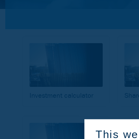
Investment calculator
Shar
This we