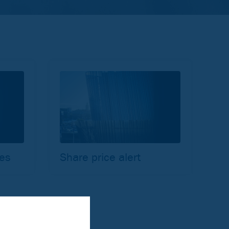
ges
Share price alert