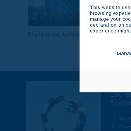
This website uses
browsing experien
manage your cook
declaration on ou
experience might 
Share price look-up
Manag
Bleib
Laufe
Edels
Monatl
Branch