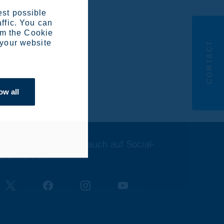
est possible
affic. You can
om the Cookie
 your website
CONTACT
ow all
 Sie sich Outokumpu auch auf Social-
ttformen an