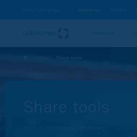
Über Outokumpu
Investoren
Karriere
PRODUKTE
E
Investors
Share tools
Sha­re tools
Ways to manage your investment