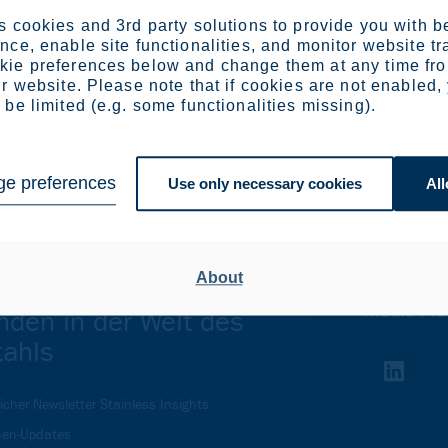
 cookies and 3rd party solutions to provide you with b
ce, enable site functionalities, and monitor website tr
ie preferences below and change them at any time fr
r website. Please note that if cookies are not enabled,
be limited (e.g. some functionalities missing).
e preferences
Use only necessary cookies
All
About
en Sie auf dem
Schließen
Media-Pla
nden in der Welt des
tahls
icher Newsletter Stainless Insights
en-Updates