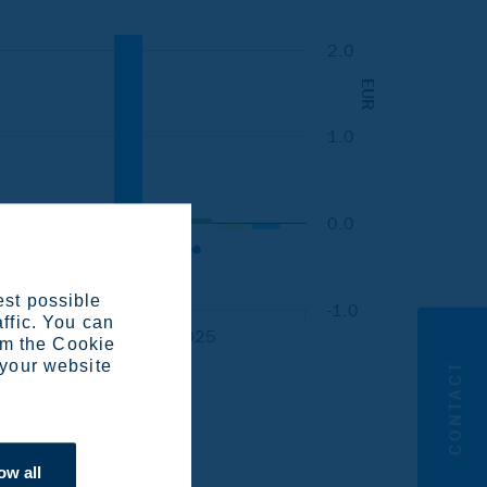
est possible
affic. You can
om the Cookie
 your website
CONTACT
ow all