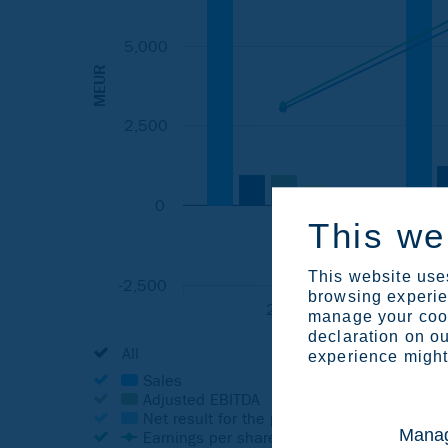
This we
This website uses
browsing experien
manage your cook
declaration on ou
experience might 
Manag