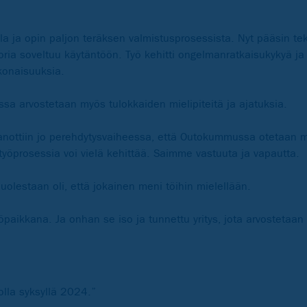
lla ja opin paljon teräksen valmistusprosessista. Nyt pääsin
eoria soveltuu käytäntöön. Työ kehitti ongelmanratkaisukykyä ja
konaisuuksia.
sa arvostetaan myös tulokkaiden mielipiteitä ja ajatuksia.
 sanottiin jo perehdytysvaiheessa, että Outokummussa otetaan 
yöprosessia voi vielä kehittää. Saimme vastuuta ja vapautta.
uolestaan oli, että jokainen meni töihin mielellään.
paikkana. Ja onhan se iso ja tunnettu yritys, jota arvostetaan 
tolla syksyllä 2024.”