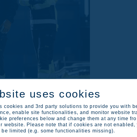
bsite uses cookies
 cookies and 3rd party solutions to provide you with b
ce, enable site functionalities, and monitor website tr
ie preferences below and change them at any time fr
rran, mahdollisuudet kesätyöntekijällekin ovat lähes rajattom
r website. Please note that if cookies are not enabled,
lkkasi vuonna 2024 500 kesätyöntekijää terästeollisuuden mon
be limited (e.g. some functionalities missing).