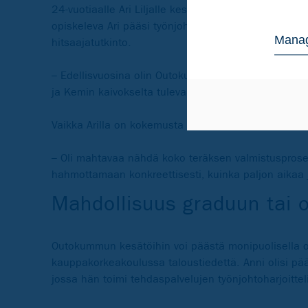
24-vuotiaalle Ari Liljalle kesä Outokummussa oli jo
opiskeleva Ari pääsi työnjohtoharjoittelijaksi Outok
Manag
hitsaajatutkinto.
– Edellisvuosina olin Outokummun kunnossapidon työh
ja Kemin kaivokselta tulevaa kromimalmia. Tehtäväni
Vaikka Arilla on kokemusta Outokummusta aiemmilta v
– Oli mahtavaa nähdä koko teräksen valmistusproses
hahmottamaan konkreettisesti, kuinka paljon aikaa 
Mahdollisuus graduun tai 
Outokummun kesätöihin voi päästä monipuolisella opi
kauppakorkeakoulussa taloustiedettä. Anni olisi p
jossa hän toimi tehdaspalvelujen työnjohtoharjoittel