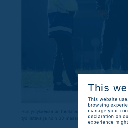
This we
This website uses
browsing experien
manage your cook
Kun yrityksessä on henkilöstöä pienen kaupungin ve
declaration on ou
työllistävä ja noin 30 maassa toimiva Outokumpu pa
experience might 