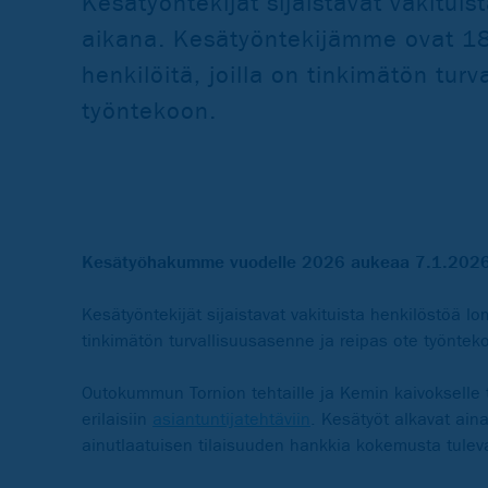
Kesätyöntekijät sijaistavat vakitui
aikana. Kesätyöntekijämme ovat 18
henkilöitä, joilla on tinkimätön tur
työntekoon.
Kesätyöhakumme vuodelle 2026 aukeaa 7.1.2026
Kesätyöntekijät sijaistavat vakituista henkilöstöä l
tinkimätön turvallisuusasenne ja reipas ote työnte
Outokummun Tornion tehtaille ja Kemin kaivokselle 
erilaisiin
asiantuntijatehtäviin
. Kesätyöt alkavat ain
ainutlaatuisen tilaisuuden hankkia kokemusta tuleva