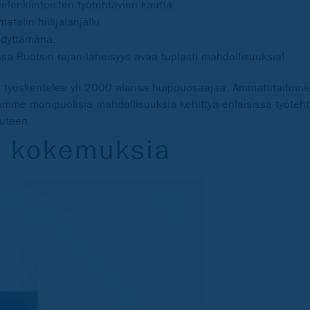
elenkiintoisten työtehtävien kautta.
talin hiilijalanjälki
ehdyttämänä.
sa Ruotsin rajan läheisyys avaa tuplasti mahdollisuuksia!
 työskentelee yli 2000 alansa huippuosaajaa. Ammattitaitoine
mme monipuolisia mahdollisuuksia kehittyä erilaisissa työteh
uteen.
n kokemuksia