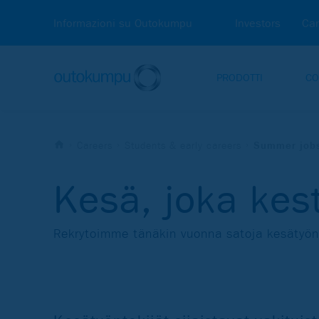
Informazioni su Outokumpu
Investors
Car
PRODOTTI
CO
Careers
Students & early careers
Summer job
Kesä, joka kes
Rekrytoimme tänäkin vuonna satoja kesätyönt