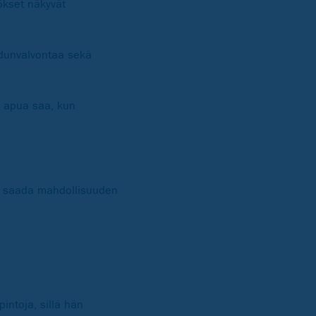
ökset näkyvät
adunvalvontaa sekä
a apua saa, kun
oi saada mahdollisuuden
intoja, sillä hän