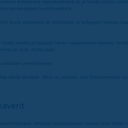
tokummun kokoisessa organisaatiossa on ja kuinka johdon päät
ussa työntekijöiden turvallisuudesta.
iin kuului palavereja eri toimijoiden ja kollegojen kanssa, la
an toista ihmistä ja hyppäät hänen saappaisiinsa kesäksi, mutt
heitä voi tulla. Niistä oppii.
 kuukauden perehdytyksen.
ekijä häntä tarvitsee. Sekin on plussaa, että Outokummussa v
kaverit
onsuunnittelussa. Tehtävät Outokummussa tukivat hyvin Hetan op