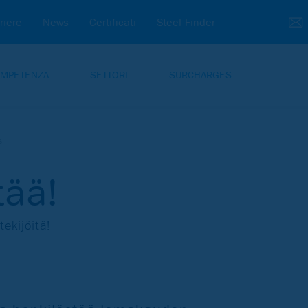
riere
News
Certificati
Steel Finder
MPETENZA
SETTORI
SURCHARGES
s
tää!
ekijöitä!