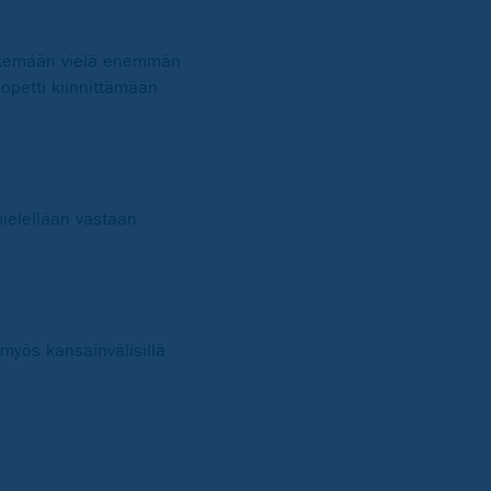
 tekemään vielä enemmän
 opetti kiinnittämään
mielellään vastaan
myös kansainvälisillä