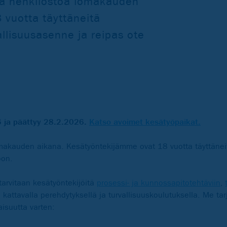
sta henkilöstöä lomakauden
 vuotta täyttäneitä
vallisuusasenne ja reipas ote
 ja päättyy 28.2.2026.
Katso avoimet kesätyöpaikat.
omakauden aikana. Kesätyöntekijämme ovat 18 vuotta täyttäneitä
koon.
tarvitaan kesätyöntekijöitä
prosessi- ja kunnossapitotehtäviin
,
a kattavalla perehdytyksellä ja turvallisuuskoulutuksella. Me t
isuutta varten: