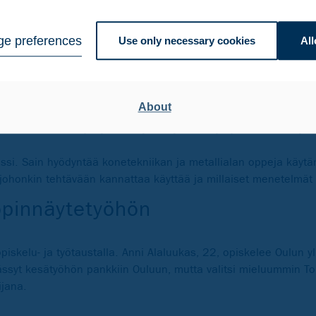
 kolmas. Konetekniikan insinööriksi Helsingin Metropolian amm
ummun terässulatolle Tornioon. Ennestään Arilla on metallipuole
e preferences
Use only necessary cookies
All
arjoittelijana, nyt Terässulaton puolella, jossa käytetään hyö
 oli vastata laitteiden kunnossapidosta.
About
uosilta, kesä työnjohtoharjoittelijana toi yrityksestä esiin j
si. Sain hyödyntää konetekniikan ja metallialan oppeja käytä
johonkin tehtävään kannattaa käyttää ja millaiset menetelmät 
opinnäytetyöhön
skelu- ja työtaustalla. Anni Alaluukas, 22, opiskelee Oulun yl
äässyt kesätyöhön pankkiin Ouluun, mutta valitsi mieluummin 
ijana.