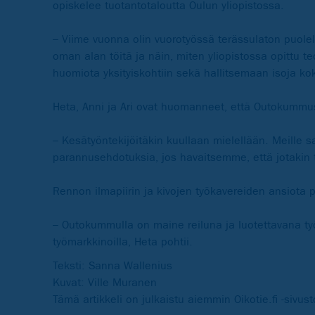
opiskelee tuotantotaloutta Oulun yliopistossa.
– Viime vuonna olin vuorotyössä terässulaton puole
oman alan töitä ja näin, miten yliopistossa opittu t
huomiota yksityiskohtiin sekä hallitsemaan isoja ko
Heta, Anni ja Ari ovat huomanneet, että Outokummus
– Kesätyöntekijöitäkin kuullaan mielellään. Meille
parannusehdotuksia, jos havaitsemme, että jotakin t
Rennon ilmapiirin ja kivojen työkavereiden ansiota p
– Outokummulla on maine reiluna ja luotettavana työ
työmarkkinoilla, Heta pohtii.
Teksti: Sanna Wallenius
Kuvat: Ville Muranen
Tämä artikkeli on julkaistu aiemmin Oikotie.fi -sivus