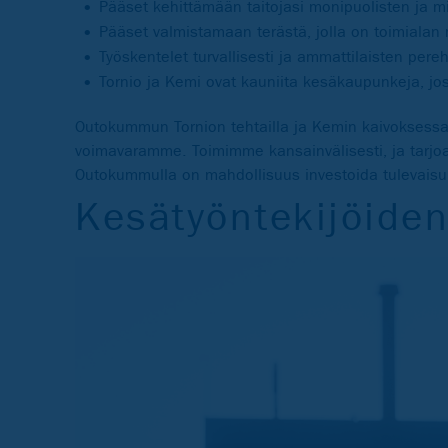
Pääset kehittämään taitojasi monipuolisten ja mi
Pääset valmistamaan terästä, jolla on toimialan ma
Työskentelet turvallisesti ja ammattilaisten per
Tornio ja Kemi ovat kauniita kesäkaupunkeja, jos
Outokummun Tornion tehtailla ja Kemin kaivoksessa
voimavaramme. Toimimme kansainvälisesti, ja tarjoa
Outokummulla on mahdollisuus investoida tulevaisu
Kesätyöntekijöide