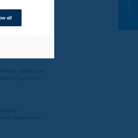
attikorkeakoulussa
n koneistaja- ja
ow all
dyksi kierrätysterästä
älleen uuden puolen.
nnössä. Työssä oppii
toimivat parhaiten.
iopiston
Tornion Outokummun,