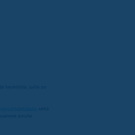
 henkilöitä, joilla on
työnjohtotehtäviin
sekä
arjoamme sinulle