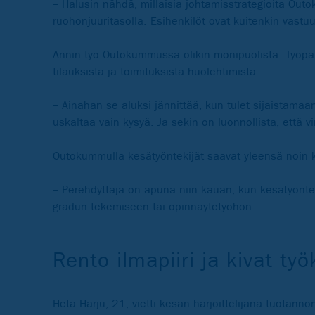
– Halusin nähdä, millaisia johtamisstrategioita Ou
ruohonjuuritasolla. Esihenkilöt ovat kuitenkin vastu
Annin työ Outokummussa olikin monipuolista. Työpäiv
tilauksista ja toimituksista huolehtimista.
– Ainahan se aluksi jännittää, kun tulet sijaistama
uskaltaa vain kysyä. Ja sekin on luonnollista, että vir
Outokummulla kesätyöntekijät saavat yleensä noin
– Perehdyttäjä on apuna niin kauan, kun kesätyönt
gradun tekemiseen tai opinnäytetyöhön.
Rento ilmapiiri ja kivat työ
Heta Harju, 21, vietti kesän harjoittelijana tuotann