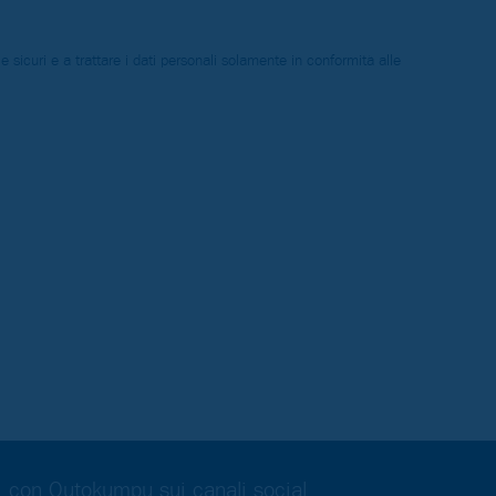
icuri e a trattare i dati personali solamente in conformità alle
ci con Outokumpu sui canali social