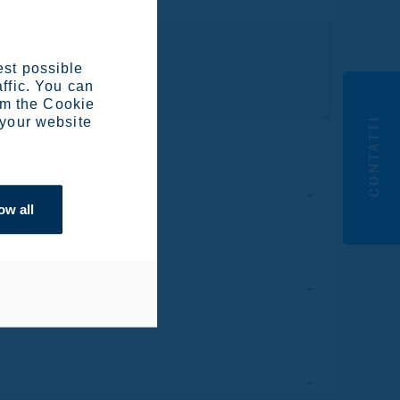
est possible
affic. You can
om the Cookie
CONTATTI
 your website
ow all