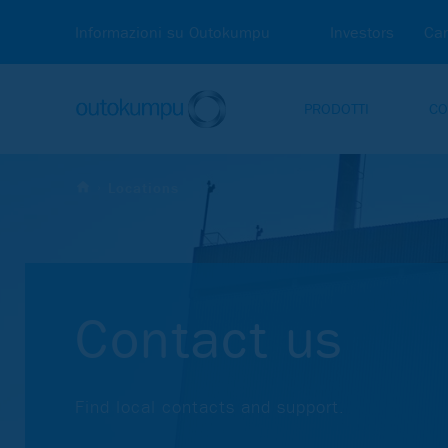
Informazioni su Outokumpu
Investors
Car
PRODOTTI
CO
Locations
Contact us
Find local contacts and support.