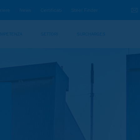
riere
News
Certificati
Steel Finder
MPETENZA
SETTORI
SURCHARGES