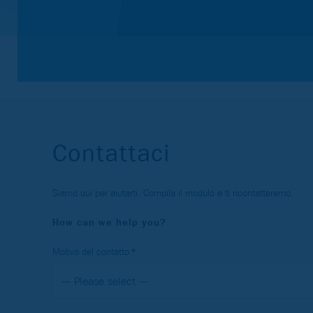
Locations
Contattaci
Tipo di sede
Siamo qui per aiutarti. Compila il modulo e ti ricontatteremo.
How can we help you?
Motivo del contatto
Paesi