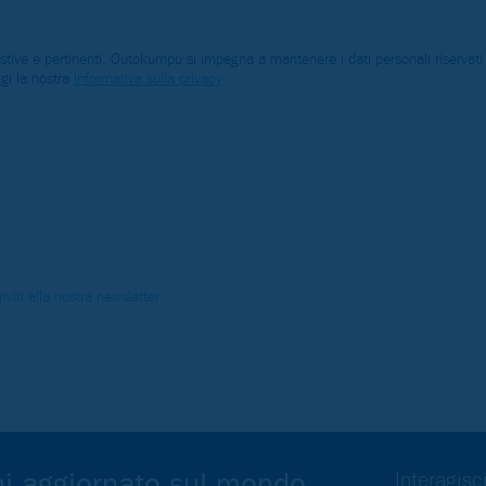
e e pertinenti. Outokumpu si impegna a mantenere i dati personali riservati e s
ggi la nostra
Informativa sulla privacy
.
riviti alla nostra newsletter
i aggiornato sul mondo
Interagis