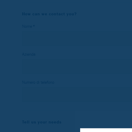
How can we contact you?
Nome
Azienda
Numero di telefono
Tell us your needs