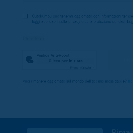
Outokumpu può tenermi aggiornato con informazioni tempestiv
leggi applicabili sulla privacy e sulla protezione dei dati. Le
Verifica Anti-Robot
Clicca per iniziare
Friendly
Captcha ⇗
Vuoi rimanere aggiornato sul mondo dell'acciaio inossidabile?
Isc
Riman