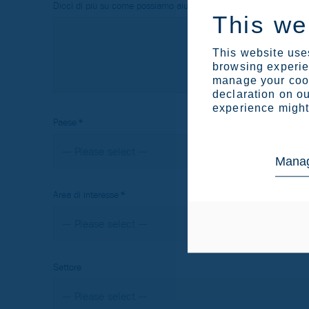
Dicci di più su come possiamo aiutarti
This we
This website uses
browsing experien
manage your cook
declaration on ou
experience might 
Paese
Manag
Area di interesse
Settore