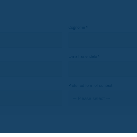
Cognome
E-mail aziendale
Preferred form of contact