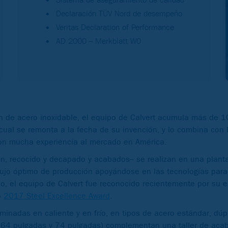
Declaración TÜV Nord de desempeño
Veritas Declaration of Performance
AD 2000 – Merkblatt W0
ón de acero inoxidable, el equipo de Calvert acumula más de 
 cual se remonta a la fecha de su invención, y lo combina con 
 con mucha experiencia al mercado en América.
ión, recocido y decapado y acabados– se realizan en una plant
 flujo óptimo de producción apoyándose en las tecnologías para
, el equipo de Calvert fue reconocido recientemente por su e
o
2017 Steel Excellence Award
.
inadas en caliente y en frío, en tipos de acero estándar, dúpl
as, 64 pulgadas y 74 pulgadas) complementan una taller de aca