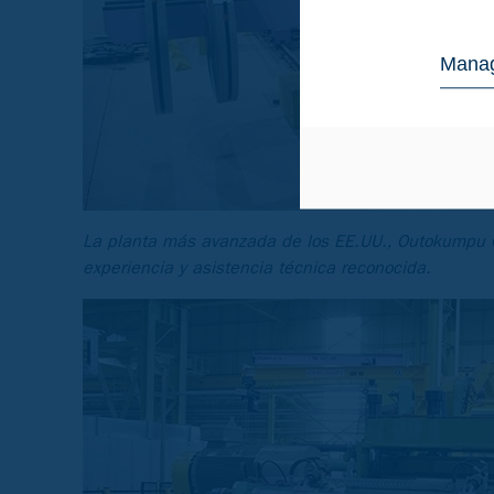
Manag
La planta más avanzada de los EE.UU., Outokumpu Ca
experiencia y asistencia técnica reconocida.