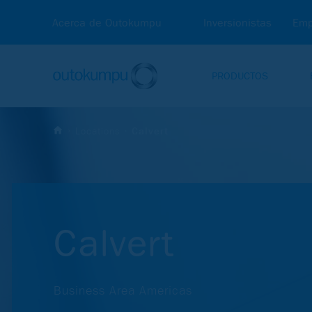
Acerca de Outokumpu
Inversionistas
Emp
PRODUCTOS
Locations
Calvert
Calvert
Business Area Americas