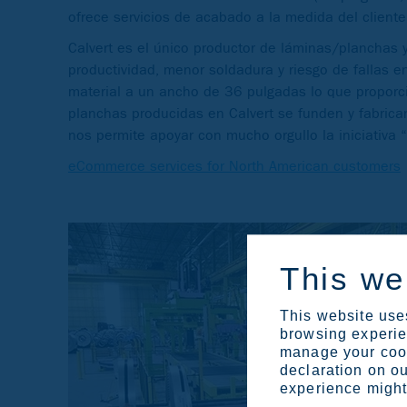
ofrece servicios de acabado a la medida del cliente 
Calvert es el único productor de láminas/planchas 
productividad, menor soldadura y riesgo de fallas e
material a un ancho de 36 pulgadas lo que proporci
planchas producidas en Calvert se funden y fabrica
nos permite apoyar con mucho orgullo la iniciativa
eCommerce services for North American customers
This we
This website uses
browsing experien
manage your cook
declaration on ou
experience might 