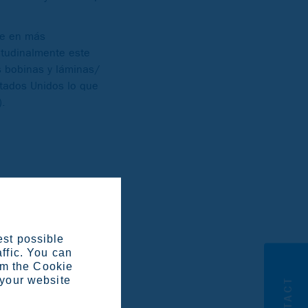
ce en más
gitudinalmente este
s bobinas y láminas/
stados Unidos lo que
).
est possible
affic. You can
om the Cookie
 your website
CONTACT