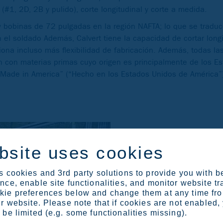
(#1, 2D, 2B y pulido), corte longitudinal y corte a medida.
y bobinas de 72 pulgadas en la región NAFTA; lo que se tradu
n el soldado Además, Calvert tiene la capacidad de cortar lon
ona incluso más flexibilidad de fabricación. Además, todas la
n con materias primas cuyo origen es principalmente de los E
 “Made in America” (“Hecho en los Estados Unidos de América”
bsite uses cookies
 cookies and 3rd party solutions to provide you with b
ce, enable site functionalities, and monitor website tr
ie preferences below and change them at any time fr
r website. Please note that if cookies are not enabled,
be limited (e.g. some functionalities missing).