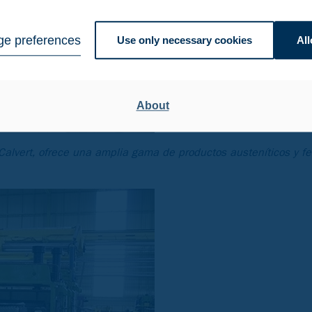
e preferences
Use only necessary cookies
All
About
lvert, ofrece una amplia gama de productos austeníticos y fer